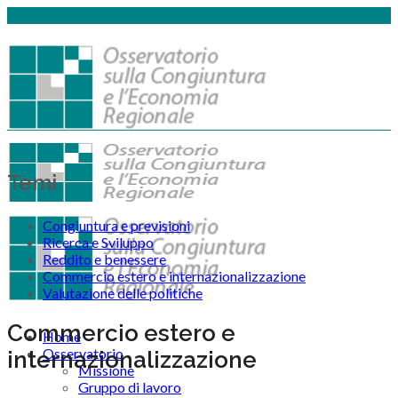
Temi
Congiuntura e previsioni
Ricerca e Sviluppo
Reddito e benessere
Commercio estero e internazionalizzazione
Valutazione delle politiche
Commercio estero e
Home
Osservatorio
internazionalizzazione
Missione
Gruppo di lavoro