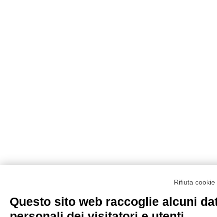
Rifiuta cooki
Questo sito web raccoglie alcuni dat
personali dei visitatori e utenti