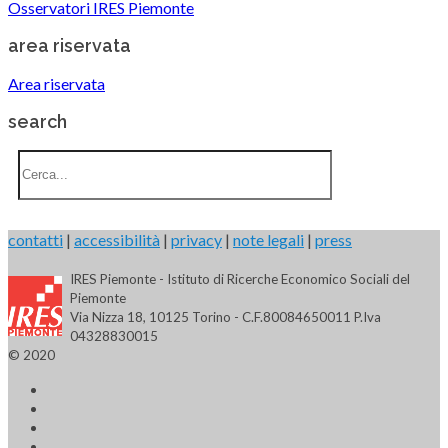
Osservatori IRES Piemonte
area riservata
Area riservata
search
contatti
|
accessibilità
|
privacy
|
note legali
|
press
IRES Piemonte - Istituto di Ricerche Economico Sociali del
Piemonte
Via Nizza 18, 10125 Torino - C.F.80084650011 P.Iva
04328830015
© 2020