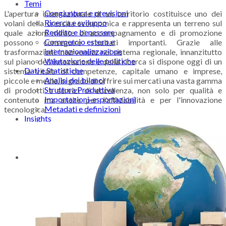
Temi
Congiuntura e previsioni
L'apertura internazionale di un territorio costituisce uno dei
Ricerca e sviluppo
volani della crescita econnomica e rappresenta un terreno sul
Reddito e benessere
quale azioni mirate di accompagnamento e di promozione
Commercio estero e
possono conseguire risultati importanti. Grazie alle
internazionalizzazione
trasformazioni intervenute nel sistema regionale, innanzitutto
Valutazione delle politiche
sul piano dell'innovazione e della ricerca si dispone oggi di un
Dati e Statistiche
sistema vitale di competenze, capitale umano e imprese,
Analisi dei bilanci
piccole e medie, in grado di offrire sui mercati una vasta gamma
Struttura Produttiva
di prodotti e servizi di eccellenza, non solo per qualità e
Importazioni-esportazioni
contenuto ma anche per l'affidabilità e per l'innovazione
Metadati e definizioni
tecnologica.
Insights
Infografiche
Podcast
Videos
Pubblicazioni
Valutazione delle politiche
Congiuntura
Mappe