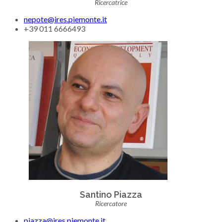
Ricercatrice
nepote@ires.piemonte.it
+39 011 6666493
Santino Piazza
Ricercatore
piazza@ires.piemonte.it