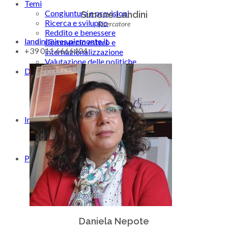
Temi
Congiuntura e previsioni
Simone Landini
Ricerca e sviluppo
Ricercatore
Reddito e benessere
landini@ires.piemonte.it
Commercio estero e
+39 011 6666404
internazionalizzazione
Valutazione delle politiche
Dati e Statistiche
Analisi dei bilanci
Struttura Produttiva
Importazioni-esportazioni
Metadati e definizioni
Insights
Infografiche
Podcast
Videos
Pubblicazioni
Valutazione delle politiche
Congiuntura
Mappe
Daniela Nepote