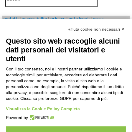
contatti
|
accessibilità
|
privacy
|
note legali
|
press
Rifiuta cookie non necessari ✕
IRES Piemonte - Istituto di Ricerche Economico Sociali del
Piemonte
Questo sito web raccoglie alcuni
Via Nizza 18, 10125 Torino - C.F.80084650011 P.Iva
04328830015
dati personali dei visitatori e
© 2020
utenti
Con il tuo consenso, noi e i nostri partner utilizziamo i cookie e
tecnologie simili per archiviare, accedere ed elaborare i dati
personali come, ad esempio, la visita al sito web o la
personalizzazione degli annunci. Poiché rispettiamo il tuo diritto
Search
alla privacy, è possibile scegliere di non consentire alcuni tipi di
cookie. Clicca su preferenze GDPR per saperne di più.
Visualizza la Cookie Policy Completa
Powered by
Home