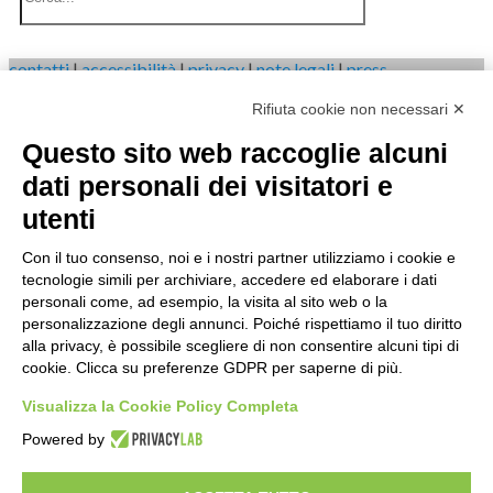
contatti
|
accessibilità
|
privacy
|
note legali
|
press
Rifiuta cookie non necessari ✕
IRES Piemonte - Istituto di Ricerche Economico Sociali del
Piemonte
Questo sito web raccoglie alcuni
Via Nizza 18, 10125 Torino - C.F.80084650011 P.Iva
04328830015
dati personali dei visitatori e
© 2020
utenti
Con il tuo consenso, noi e i nostri partner utilizziamo i cookie e
tecnologie simili per archiviare, accedere ed elaborare i dati
personali come, ad esempio, la visita al sito web o la
personalizzazione degli annunci. Poiché rispettiamo il tuo diritto
Search
alla privacy, è possibile scegliere di non consentire alcuni tipi di
cookie. Clicca su preferenze GDPR per saperne di più.
Visualizza la Cookie Policy Completa
Powered by
Home