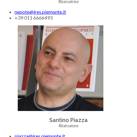
Ricercatrice
nepote@ires.piemonte.it
+39 011 6666493
Santino Piazza
Ricercatore
piazza@ires.piemonte.it