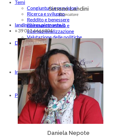
Temi
Congiuntura e previsioni
Simone Landini
Ricerca e sviluppo
Ricercatore
Reddito e benessere
landini@ires.piemonte.it
Commercio estero e
+39 011 6666404
internazionalizzazione
Valutazione delle politiche
Dati e Statistiche
Analisi dei bilanci
Struttura Produttiva
Importazioni-esportazioni
Metadati e definizioni
Insights
Infografiche
Podcast
Videos
Pubblicazioni
Valutazione delle politiche
Congiuntura
Mappe
Daniela Nepote